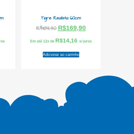
cm
Tigre Realista 60cm
R$
169,90
R$
189,90
R$
14,16
uros
Em até 12x de
s/ juros
Adicionar ao carrinho