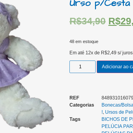
Urso p/Cesta
R$
34,90
R$
29
48 em estoque
Em até 12x de
R$
2,49
s/ juros
Adicionar ao c
REF
848931016079
Categorias
Bonecas/Bolsa/
!
,
Ursos de Pel
Tags
BICHOS DE P
PELÚCIA PAR