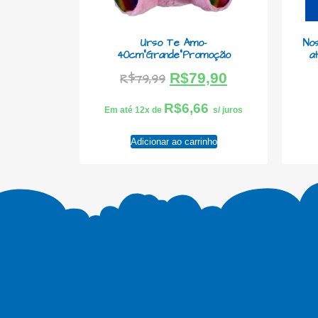
Urso Te Amo-
Nos
40cm”Grande”Promoção
a
R$
79,90
R$
79,99
R$
6,66
Em até 12x de
s/ juros
Adicionar ao carrinho