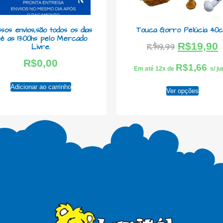
sos envios,são todos os dias
Touca Gorro Pelúcia 40
té as 13:00hs pelo Mercado
R$
19,90
R$
19,99
Livre.
R$
0,00
R$
1,66
Em até 12x de
s/ j
Adicionar ao carrinho
Ver opções