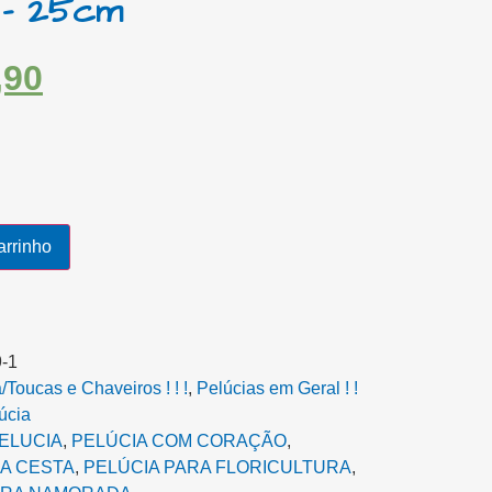
 – 25cm
,90
arrinho
-1
Toucas e Chaveiros ! ! !
,
Pelúcias em Geral ! !
úcia
ELUCIA
,
PELÚCIA COM CORAÇÃO
,
A CESTA‎
,
PELÚCIA PARA FLORICULTURA
,