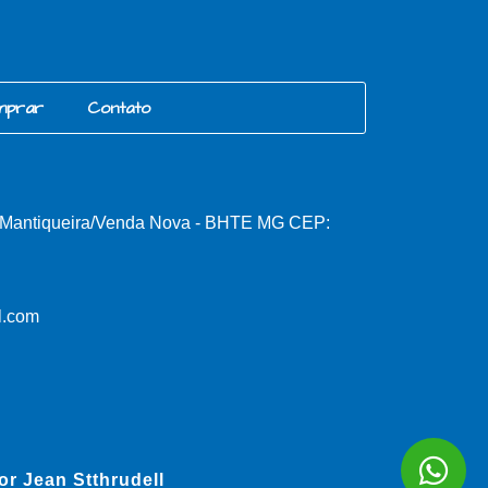
mprar
Contato
, Mantiqueira/Venda Nova - BHTE MG CEP:
l.com
por
Jean Stthrudell