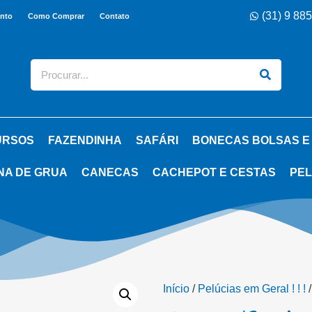
(31) 9 88
nto
Como Comprar
Contato
URSOS
FAZENDINHA
SAFÁRI
BONECAS BOLSAS E
NA DE GRUA
CANECAS
CACHEPOT E CESTAS
PEL
Início
/
Pelúcias em Geral ! ! !
/