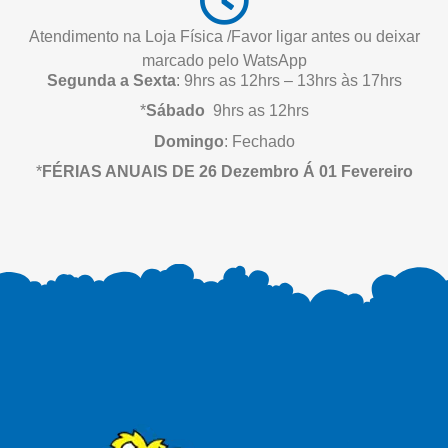
Atendimento na Loja Física /Favor ligar antes ou deixar
marcado pelo WatsApp
Segunda a Sexta
: 9hrs as 12hrs – 13hrs às 17hrs
*
Sábado
9hrs as 12hrs
Domingo
: Fechado
*
FÉRIAS ANUAIS DE 26 Dezembro Á 01 Fevereiro