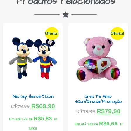
Produtos relacionados
Oferta!
Oferta!
Mickey Herois-50cm
Urso Te Amo-
40cm”Grande”Promoção
R$
69,90
R$
79,99
R$
79,90
R$
79,99
R$
5,83
Em até 12x de
s/
R$
6,66
Em até 12x de
s/
juros