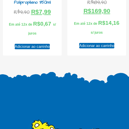
R$
189,90
Polipropileno 350ml
R$
169,90
R$
7,99
R$
9,90
R$
14,16
R$
0,67
Em até 12x de
Em até 12x de
s/
s/ juros
juros
Adicionar ao carrinho
Adicionar ao carrinho