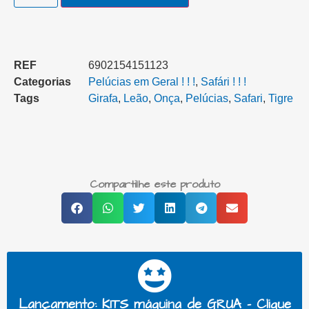
REF
6902154151123
Categorias
Pelúcias em Geral ! ! !
,
Safári ! ! !
Tags
Girafa
,
Leão
,
Onça
,
Pelúcias
,
Safari
,
Tigre
Compartilhe este produto
Lançamento: KITS máquina de GRUA - Clique