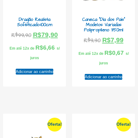
Dragão Realista
Caneca “Dia dos Pais”
Sofisticado-100cm
Modelos Variadas
Polipropileno 350ml
R$
79,90
R$
99,90
R$
7,99
R$
9,90
R$
6,66
Em até 12x de
s/
R$
0,67
Em até 12x de
s/
juros
juros
Adicionar ao carrinho
Adicionar ao carrinho
Oferta!
Oferta!