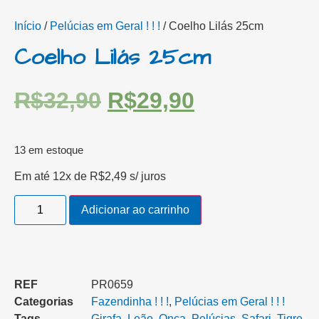
Início
/
Pelúcias em Geral ! ! !
/ Coelho Lilás 25cm
Coelho Lilás 25cm
R$
32,90
R$
29,90
13 em estoque
Em até 12x de
R$
2,49
s/ juros
Adicionar ao carrinho
REF
PR0659
Categorias
Fazendinha ! ! !
,
Pelúcias em Geral ! ! !
Tags
Girafa
,
Leão
,
Onça
,
Pelúcias
,
Safari
,
Tigre