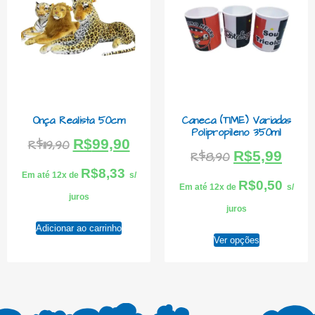
Onça Realista 50cm
Caneca (TIME) Variadas
Polipropileno 350ml
R$
99,90
R$
119,90
R$
5,99
R$
8,90
R$
8,33
Em até 12x de
s/
R$
0,50
Em até 12x de
s/
juros
juros
Adicionar ao carrinho
Ver opções