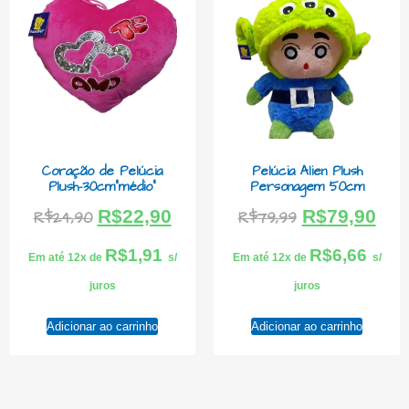
Coração de Pelúcia
Pelúcia Alien Plush
Plush-30cm”médio”
Personagem 50cm
R$
22,90
R$
79,90
R$
24,90
R$
79,99
R$
1,91
R$
6,66
Em até 12x de
s/
Em até 12x de
s/
juros
juros
Adicionar ao carrinho
Adicionar ao carrinho