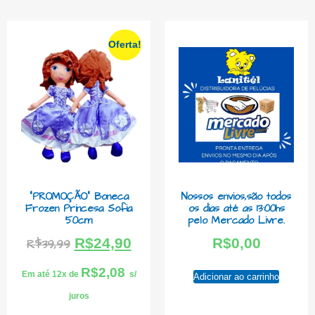
Oferta!
“PROMOÇÃO” Boneca
Nossos envios,são todos
Frozen Princesa Sofia
os dias até as 13:00hs
50cm
pelo Mercado Livre.
R$
24,90
R$
0,00
R$
39,99
R$
2,08
Em até 12x de
s/
Adicionar ao carrinho
juros