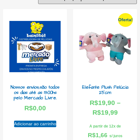
Oferta!
Nossos envios,são todos
Elefante Plush Pelúcia
os dias até as 13:00hs
25cm
pelo Mercado Livre.
R$
19,90
–
R$
0,00
R$
19,99
Adicionar ao carrinho
A partir de 12x de
R$
1,66
s/ juros