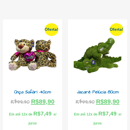
Oferta!
Oferta!
Onça Safári -40cm
Jacaré Pelúcia 80cm
R$
89,90
R$
89,90
R$
99,90
R$
99,90
R$
7,49
R$
7,49
Em até 12x de
s/
Em até 12x de
s/
juros
juros