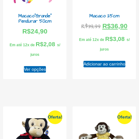
Macaco”Grande”
Macaco 25cm
Pendurar 50cm
R$
36,90
R$
39,99
R$
24,90
R$
3,08
Em até 12x de
s/
R$
2,08
Em até 12x de
s/
juros
juros
Adicionar ao carrinho
Ver opções
Oferta!
Oferta!