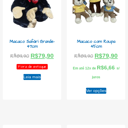
Macaco Safári Grande-
Macaco com Roupa
47cm
45cm
R$
79,90
R$
79,90
R$
89,90
R$
89,90
Fora de estoque
R$
6,66
Em até 12x de
s/
Leia mais
juros
Ver opções