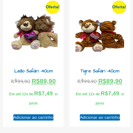
Oferta!
Oferta!
Leão Safári -40cm
Tigre Safári -40cm
R$
89,90
R$
89,90
R$
99,90
R$
99,90
R$
7,49
R$
7,49
Em até 12x de
s/
Em até 12x de
s/
juros
juros
Adicionar ao carrinho
Adicionar ao carrinho