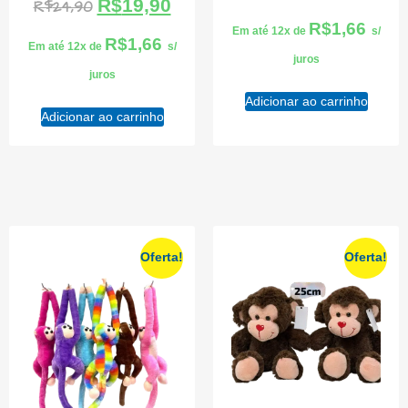
R$
19,90
R$
24,90
R$
1,66
Em até 12x de
s/
R$
1,66
Em até 12x de
s/
juros
juros
Adicionar ao carrinho
Adicionar ao carrinho
Oferta!
Oferta!