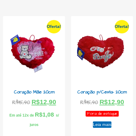
Oferta!
Oferta!
Coração Mãe 20cm
Coração p/Cesta- 20cm
R$
12,90
R$
12,90
R$
15,90
R$
15,90
Fora de estoque
R$
1,08
Em até 12x de
s/
Leia mais
juros