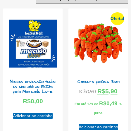
Oferta!
Nossos envios,são todos
Cenoura pelúcia 13cm
os dias até as 13:00hs
R$
5,90
R$
10,90
pelo Mercado Livre.
R$
0,00
R$
0,49
Em até 12x de
s/
juros
Adicionar ao carrinho
Adicionar ao carrinho