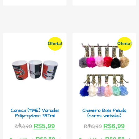
Oferta!
Oferta!
Caneca (TIME) Variadas
Chaveiro Bola Peluda
Polipropileno 350ml
(cores variadas)
R$
5,99
R$
6,99
R$
8,90
R$
10,90