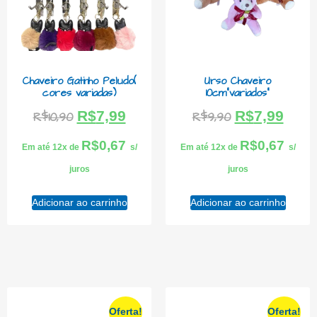
Chaveiro Gatinho Peludo(
Urso Chaveiro
cores variadas)
10cm”variados”
R$
7,99
R$
7,99
R$
10,90
R$
9,90
R$
0,67
R$
0,67
Em até 12x de
s/
Em até 12x de
s/
juros
juros
Adicionar ao carrinho
Adicionar ao carrinho
Oferta!
Oferta!