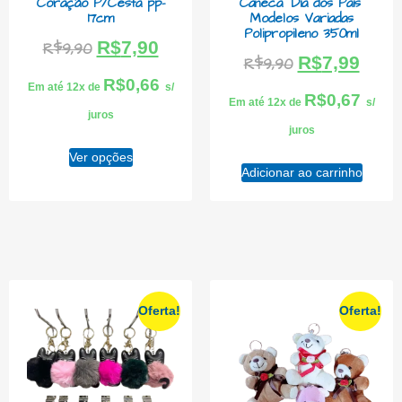
Coração P/Cesta pp-
Caneca “Dia dos Pais”
17cm
Modelos Variadas
Polipropileno 350ml
R$
7,90
R$
9,90
R$
7,99
R$
9,90
R$
0,66
Em até 12x de
s/
R$
0,67
Em até 12x de
s/
juros
juros
Ver opções
Adicionar ao carrinho
Oferta!
Oferta!