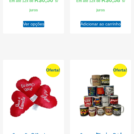
R$
0,50
R$
0,58
Em até 12x de
s/
Em até 12x de
s/
juros
juros
Ver opções
Adicionar ao carrinho
Oferta!
Oferta!