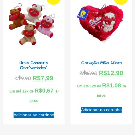
Urso Chaveiro
Coração Mãe 20cm
10cm”variados”
R$
12,90
R$
15,90
R$
7,99
R$
9,90
R$
1,08
Em até 12x de
s/
R$
0,67
Em até 12x de
s/
juros
juros
Adicionar ao carrinho
Adicionar ao carrinho