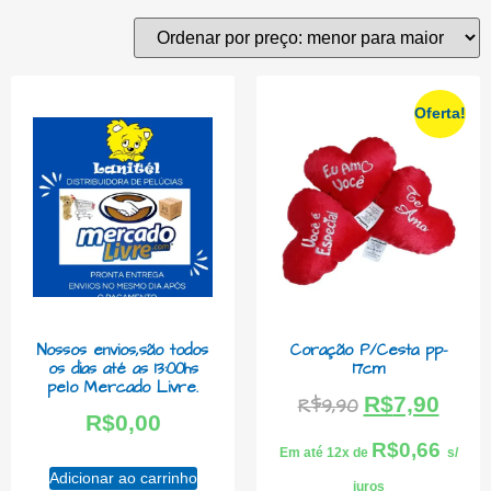
Oferta!
Nossos envios,são todos
Coração P/Cesta pp-
os dias até as 13:00hs
17cm
pelo Mercado Livre.
R$
7,90
R$
9,90
R$
0,00
R$
0,66
Em até 12x de
s/
Adicionar ao carrinho
juros