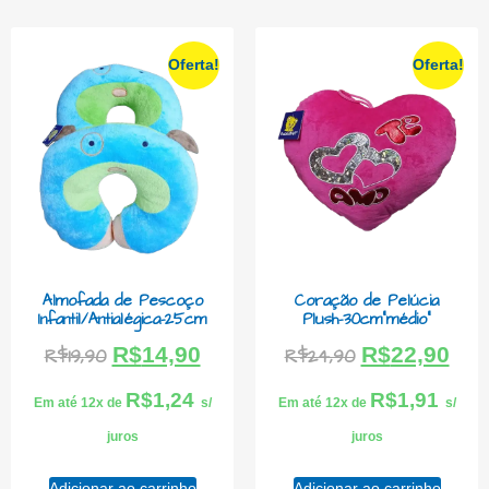
Oferta!
Oferta!
Almofada de Pescoço
Coração de Pelúcia
Infantil/Antialégica-25cm
Plush-30cm”médio”
R$
14,90
R$
22,90
R$
19,90
R$
24,90
R$
1,24
R$
1,91
Em até 12x de
s/
Em até 12x de
s/
juros
juros
Adicionar ao carrinho
Adicionar ao carrinho