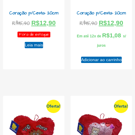
Coração p/Cesta- 20cm
Coração p/Cesta- 20cm
R$
12,90
R$
12,90
R$
15,90
R$
15,90
Fora de estoque
R$
1,08
Em até 12x de
s/
Leia mais
juros
Adicionar ao carrinho
Oferta!
Oferta!