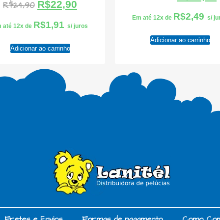
R$
22,90
R$
24,90
R$
2,49
Em até 12x de
s/ j
R$
1,91
 até 12x de
s/ juros
Adicionar ao carrinho
Adicionar ao carrinho
Fretes e Envios
Formas de pagamento
Como Co