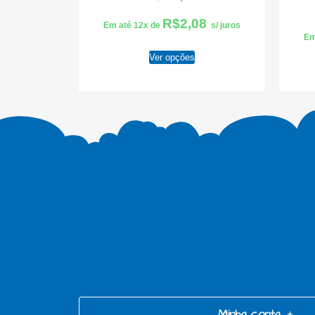
R$
2,08
Em até 12x de
s/ juros
Em
Ver opções
Minha conta