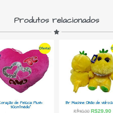
Produtos relacionados
Oferta!
O
Coração de Pelúcia Plush-
Br Machine Olhão de vidro-
30cm”médio”
R$
29,90
R$
30,00