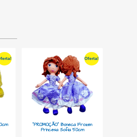
ferta!
Oferta!
20cm
“PROMOÇÃO” Boneca Frozen
Princesa Sofia 50cm