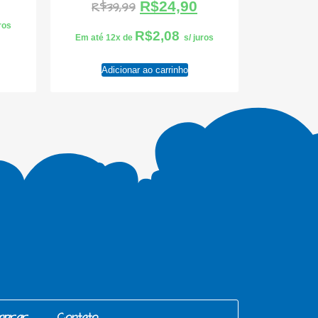
R$
24,90
R$
39,99
uros
R$
2,08
Em até 12x de
s/ juros
Adicionar ao carrinho
mprar
Contato