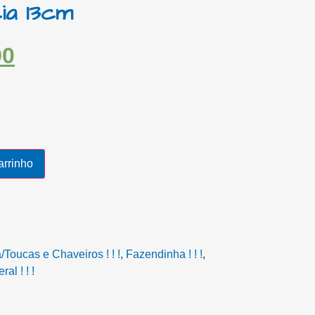
ia 13cm
90
arrinho
Toucas e Chaveiros ! ! !
,
Fazendinha ! ! !
,
al ! ! !