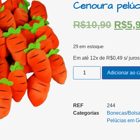
Cenoura pelúc
R$
10,90
R$
5,
29 em estoque
Em até 12x de
R$
0,49
s/ juros
Adicionar ao c
REF
244
Categorias
Bonecas/Bolsa/
Pelúcias em Ger