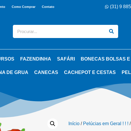
(31) 9 88
nto
Como Comprar
Contato
URSOS
FAZENDINHA
SAFÁRI
BONECAS BOLSAS E
NA DE GRUA
CANECAS
CACHEPOT E CESTAS
PEL
Início
/
Pelúcias em Geral ! ! !
/