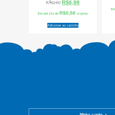
R$
6,99
R$
10,90
Em
R$
0,58
Em até 12x de
s/ juros
Adicionar ao carrinho
Minha conta