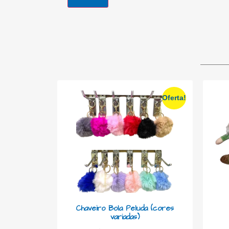
Oferta!
Chaveiro Bola Peluda (cores
variadas)