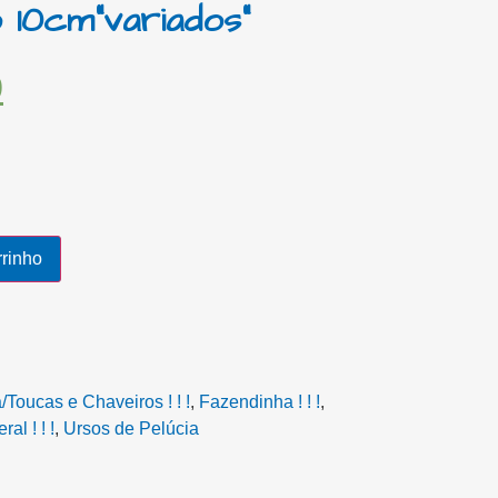
 10cm”variados”
9
rrinho
Toucas e Chaveiros ! ! !
,
Fazendinha ! ! !
,
al ! ! !
,
Ursos de Pelúcia