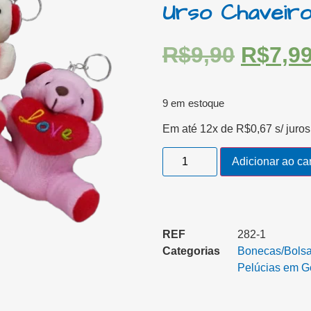
Urso Chaveiro
R$
9,90
R$
7,9
9 em estoque
Em até 12x de
R$
0,67
s/ juros
Adicionar ao ca
REF
282-1
Categorias
Bonecas/Bolsa/
Pelúcias em Ger