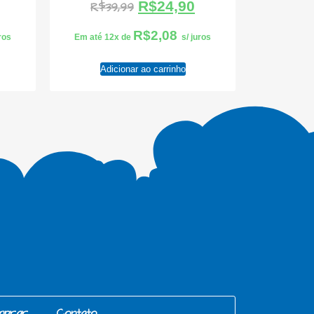
R$
24,90
R$
39,99
R$
2,08
uros
Em até 12x de
s/ juros
Adicionar ao carrinho
mprar
Contato