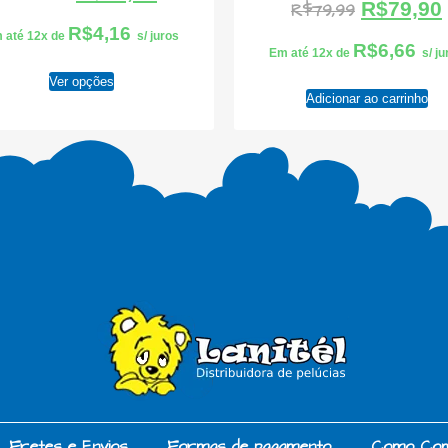
R$
79,90
R$
79,99
R$
4,16
 até 12x de
s/ juros
R$
6,66
Em até 12x de
s/ j
Ver opções
Adicionar ao carrinho
Fretes e Envios
Formas de pagamento
Como Co