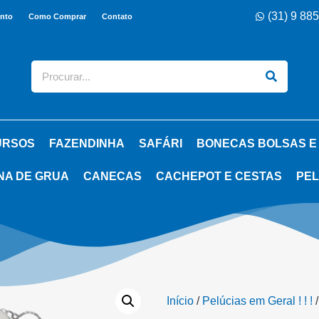
(31) 9 88
nto
Como Comprar
Contato
URSOS
FAZENDINHA
SAFÁRI
BONECAS BOLSAS E
NA DE GRUA
CANECAS
CACHEPOT E CESTAS
PEL
Início
/
Pelúcias em Geral ! ! !
/