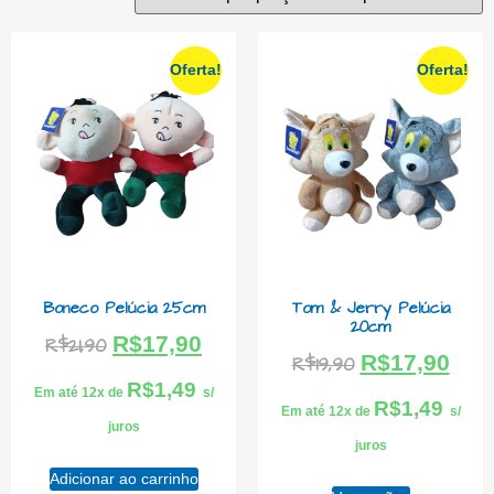
Oferta!
Oferta!
Boneco Pelúcia 25cm
Tom & Jerry Pelúcia
20cm
R$
17,90
R$
21,90
R$
17,90
R$
19,90
R$
1,49
Em até 12x de
s/
R$
1,49
Em até 12x de
s/
juros
juros
Adicionar ao carrinho