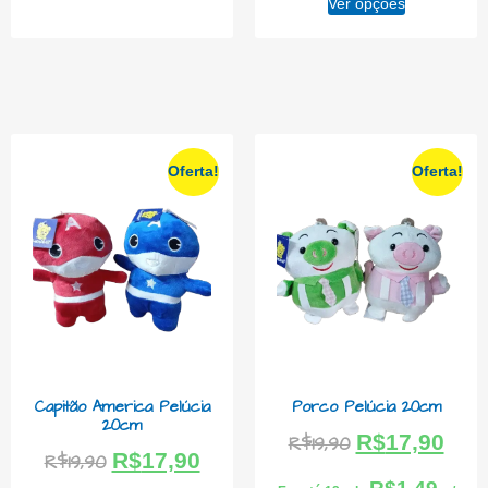
Ver opções
Oferta!
Oferta!
Capitão America Pelúcia
Porco Pelúcia 20cm
20cm
R$
17,90
R$
19,90
R$
17,90
R$
19,90