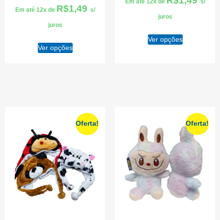
R$
1,49
Em até 12x de
s/
R$
1,49
Em até 12x de
s/
juros
juros
Ver opções
Ver opções
Oferta!
Oferta!