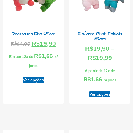
Dinossauro Dino 25cm
Elefante Plush Pelúcia
25cm
R$
19,90
R$
24,90
R$
19,90
–
R$
1,66
R$
19,99
Em até 12x de
s/
juros
A partir de 12x de
R$
1,66
Ver opções
s/ juros
Ver opções