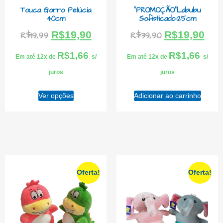
Touca Gorro Pelúcia
“PROMOÇÃO”Labubu
40cm
Sofisticado-25cm
R$
19,90
R$
19,90
R$
19,99
R$
39,90
R$
1,66
R$
1,66
Em até 12x de
s/
Em até 12x de
s/
juros
juros
Ver opções
Adicionar ao carrinho
Oferta!
Oferta!