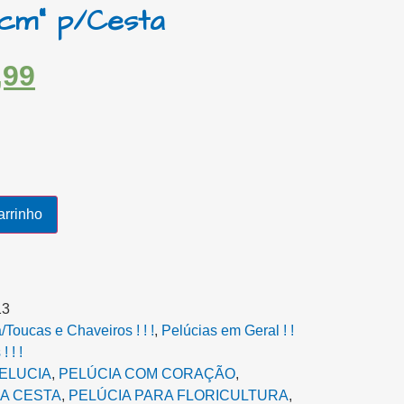
0cm” p/Cesta
,99
arrinho
13
Toucas e Chaveiros ! ! !
,
Pelúcias em Geral ! !
 ! !
ELUCIA
,
PELÚCIA COM CORAÇÃO
,
A CESTA‎
,
PELÚCIA PARA FLORICULTURA
,