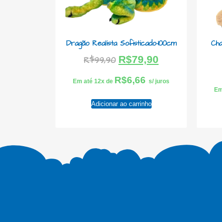
Dragão Realista Sofisticado-100cm
Cha
R$
79,90
R$
99,90
R$
6,66
Em até 12x de
s/ juros
Em
Adicionar ao carrinho