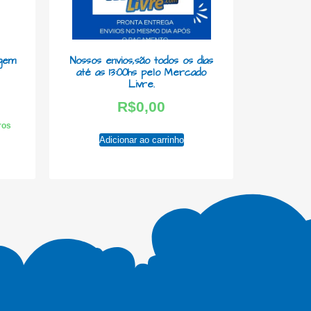
agem
Nossos envios,são todos os dias
até as 13:00hs pelo Mercado
Livre.
R$
0,00
uros
Adicionar ao carrinho