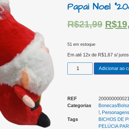
Papai Noel “2
R$
21,99
R$
19
51 em estoque
Em até 12x de
R$
1,67
s/ juros
Adicionar ao c
REF
20000000002
Categorias
Bonecas/Bolsa/
!
,
Personagens !
Tags
BICHOS DE P
PELÚCIA PAR