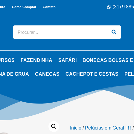
(31) 9 88
nto
Como Comprar
Contato
URSOS
FAZENDINHA
SAFÁRI
BONECAS BOLSAS E
NA DE GRUA
CANECAS
CACHEPOT E CESTAS
PEL
Início
/
Pelúcias em Geral ! ! !
/