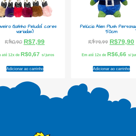
veiro Gatinho Peludo( cores
Pelúcia Alien Plush Person
variadas)
50cm
R$
7,99
R$
79,90
R$
10,90
R$
79,99
R$
0,67
R$
6,66
 até 12x de
s/ juros
Em até 12x de
s/ j
Adicionar ao carrinho
Adicionar ao carrinho