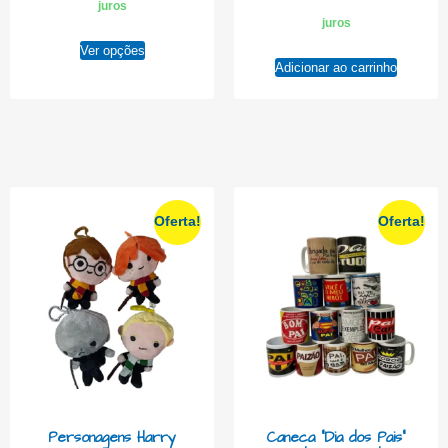
juros
juros
Ver opções
Adicionar ao carrinho
Oferta!
Oferta!
Personagens Harry
Caneca “Dia dos Pais”