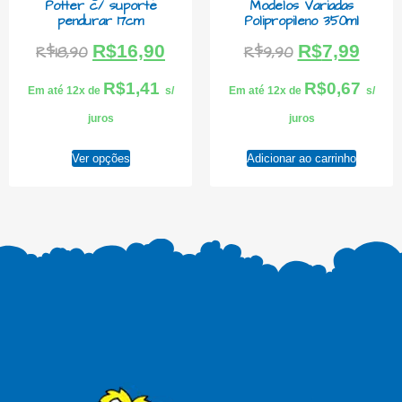
Potter c/ suporte
Modelos Variadas
pendurar 17cm
Polipropileno 350ml
R$
16,90
R$
7,99
R$
18,90
R$
9,90
R$
1,41
R$
0,67
Em até 12x de
s/
Em até 12x de
s/
juros
juros
Ver opções
Adicionar ao carrinho