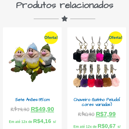
Produtos relacionados
Oferta!
Oferta!
Sete Anões-35cm
Chaveiro Gatinho Peludo(
cores variadas)
R$
49,90
R$
79,90
R$
7,99
R$
10,90
R$
4,16
Em até 12x de
s/
R$
0,67
Em até 12x de
s/