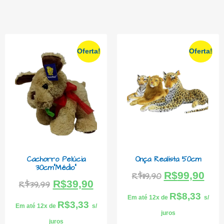
Oferta!
Oferta!
Cachorro Pelúcia
Onça Realista 50cm
30cm”Médio”
R$
99,90
R$
119,90
R$
39,90
R$
39,99
R$
8,33
Em até 12x de
s/
R$
3,33
Em até 12x de
s/
juros
juros