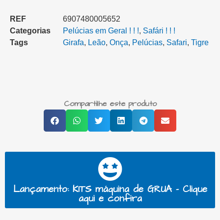
REF
6907480005652
Categorias
Pelúcias em Geral ! ! !
,
Safári ! ! !
Tags
Girafa
,
Leão
,
Onça
,
Pelúcias
,
Safari
,
Tigre
Compartilhe este produto
Lançamento: KITS máquina de GRUA - Clique
aqui e confira