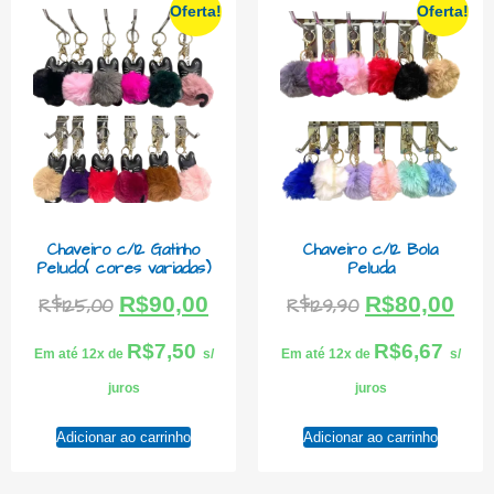
Oferta!
Oferta!
Chaveiro c/12 Gatinho
Chaveiro c/12 Bola
Peludo( cores variadas)
Peluda
R$
90,00
R$
80,00
R$
125,00
R$
129,90
R$
7,50
R$
6,67
Em até 12x de
s/
Em até 12x de
s/
juros
juros
Adicionar ao carrinho
Adicionar ao carrinho