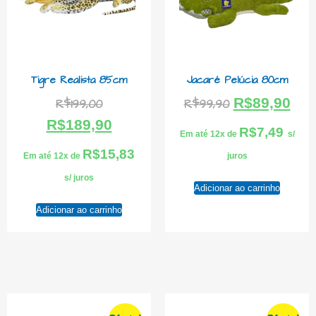
Tigre Realista 85cm
Jacaré Pelúcia 80cm
R$
89,90
R$
199,00
R$
99,90
R$
189,90
R$
7,49
Em até 12x de
s/
R$
15,83
Em até 12x de
juros
s/ juros
Adicionar ao carrinho
Adicionar ao carrinho