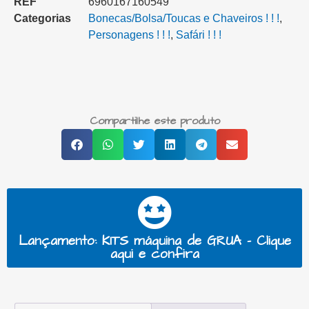
REF
6960167160549
Categorias
Bonecas/Bolsa/Toucas e Chaveiros ! ! !
,
Personagens ! ! !
,
Safári ! ! !
Compartilhe este produto
Lançamento: KITS máquina de GRUA - Clique
aqui e confira