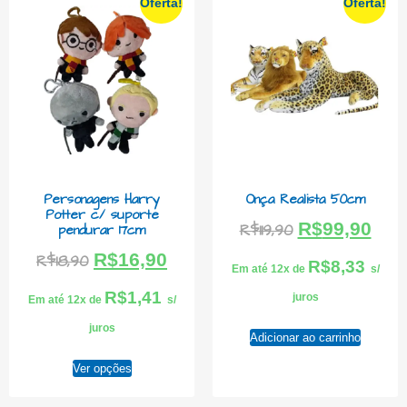
Oferta!
Oferta!
Personagens Harry
Onça Realista 50cm
Potter c/ suporte
R$
99,90
R$
119,90
pendurar 17cm
R$
16,90
R$
18,90
R$
8,33
Em até 12x de
s/
R$
1,41
juros
Em até 12x de
s/
juros
Adicionar ao carrinho
Ver opções