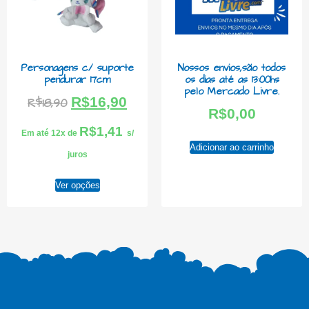
Personagens c/ suporte
Nossos envios,são todos
pendurar 17cm
os dias até as 13:00hs
pelo Mercado Livre.
R$
16,90
R$
18,90
R$
0,00
R$
1,41
Em até 12x de
s/
Adicionar ao carrinho
juros
Ver opções