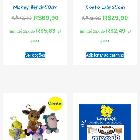
Mickey Herois-50cm
Coelho Lilás 25cm
R$
69,90
R$
29,90
R$
79,99
R$
32,90
R$
5,83
R$
2,49
Em até 12x de
s/
Em até 12x de
s/
juros
juros
Ver opções
Adicionar ao carrinho
Oferta!