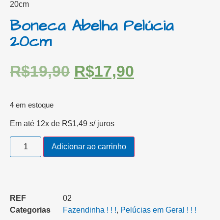
20cm
Boneca Abelha Pelúcia
20cm
R$
19,90
R$
17,90
4 em estoque
Em até 12x de
R$
1,49
s/ juros
Adicionar ao carrinho
REF
02
Categorias
Fazendinha ! ! !
,
Pelúcias em Geral ! ! !