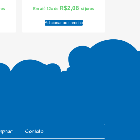
R$
2,08
uros
Em até 12x de
s/ juros
Adicionar ao carrinho
mprar
Contato