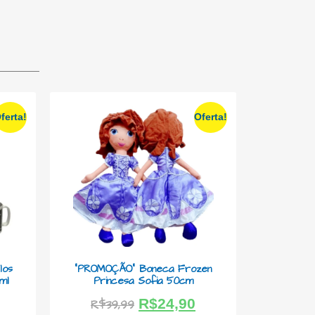
ferta!
Oferta!
los
“PROMOÇÃO” Boneca Frozen
ml
Princesa Sofia 50cm
R$
24,90
R$
39,99