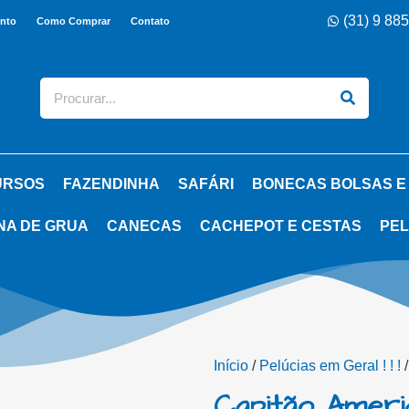
(31) 9 88
nto
Como Comprar
Contato
URSOS
FAZENDINHA
SAFÁRI
BONECAS BOLSAS E
NA DE GRUA
CANECAS
CACHEPOT E CESTAS
PEL
Início
/
Pelúcias em Geral ! ! !
/
Capitão Ameri