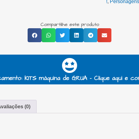
!
,
Personagens !
Compartilhe este produto
amento: KITS máquina de GRUA - Clique aqui e co
valiações (0)