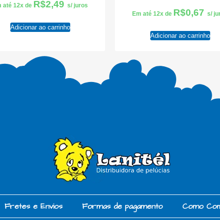
R$
2,49
 até 12x de
s/ juros
R$
0,67
Em até 12x de
s/ j
Adicionar ao carrinho
Adicionar ao carrinho
Fretes e Envios
Formas de pagamento
Como Co