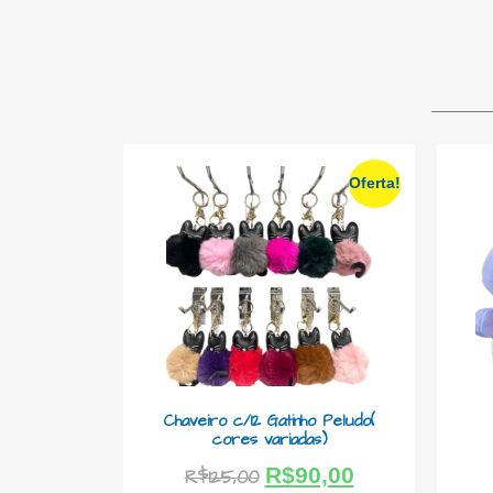
Oferta!
Chaveiro c/12 Gatinho Peludo(
cores variadas)
R$
90,00
R$
125,00