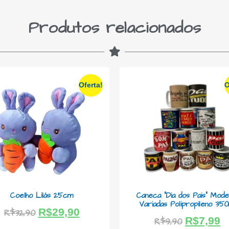
Produtos relacionados
Oferta!
O
Coelho Lilás 25cm
Caneca “Dia dos Pais” Mode
Variadas Polipropileno 350
R$
29,90
R$
32,90
R$
7,99
R$
9,90