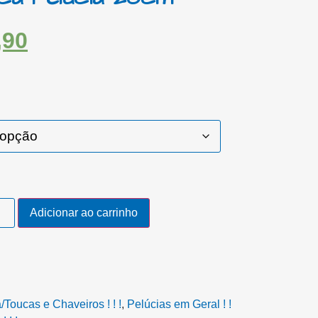
,90
Adicionar ao carrinho
Toucas e Chaveiros ! ! !
,
Pelúcias em Geral ! !