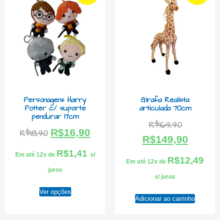
Personagens Harry
Girafa Realista
Potter c/ suporte
articulada 70cm
pendurar 17cm
R$
169,90
R$
16,90
R$
18,90
R$
149,90
R$
1,41
Em até 12x de
s/
R$
12,49
Em até 12x de
juros
s/ juros
Ver opções
Adicionar ao carrinho