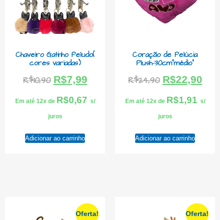
Chaveiro Gatinho Peludo(
Coração de Pelúcia
cores variadas)
Plush-30cm”médio”
R$
7,99
R$
22,90
R$
10,90
R$
24,90
R$
0,67
R$
1,91
Em até 12x de
s/
Em até 12x de
s/
juros
juros
Adicionar ao carrinho
Adicionar ao carrinho
Oferta!
Oferta!