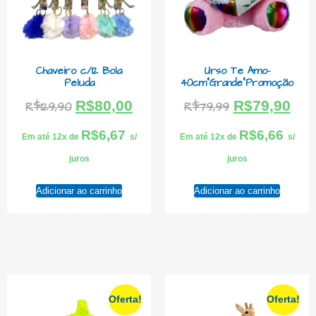
Chaveiro c/12 Bola
Urso Te Amo-
Peluda
40cm”Grande”Promoção
R$
80,00
R$
79,90
R$
129,90
R$
79,99
R$
6,67
R$
6,66
Em até 12x de
s/
Em até 12x de
s/
juros
juros
Adicionar ao carrinho
Adicionar ao carrinho
Oferta!
Oferta!