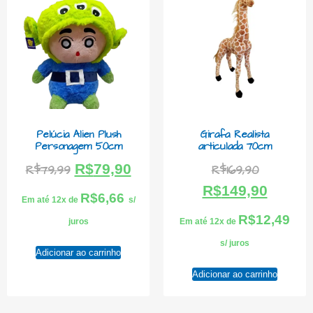
Pelúcia Alien Plush
Girafa Realista
Personagem 50cm
articulada 70cm
R$
79,90
R$
79,99
R$
169,90
R$
149,90
R$
6,66
Em até 12x de
s/
R$
12,49
juros
Em até 12x de
s/ juros
Adicionar ao carrinho
Adicionar ao carrinho