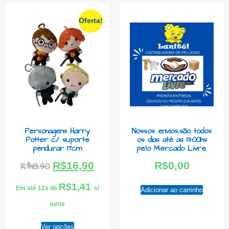
Oferta!
Personagens Harry
Nossos envios,são todos
Potter c/ suporte
os dias até as 13:00hs
pendurar 17cm
pelo Mercado Livre.
R$
16,90
R$
0,00
R$
18,90
R$
1,41
Em até 12x de
s/
Adicionar ao carrinho
juros
Ver opções