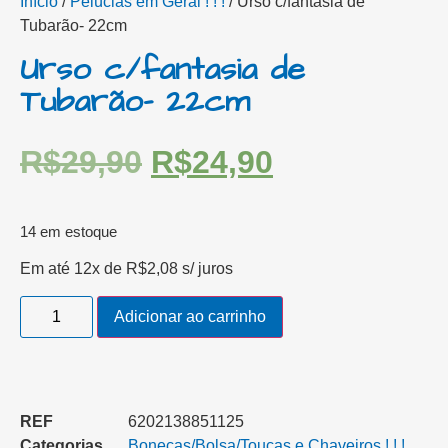
Início
/
Pelúcias em Geral ! ! !
/ Urso c/fantasia de
Tubarão- 22cm
Urso c/fantasia de
Tubarão- 22cm
R$
29,90
R$
24,90
14 em estoque
Em até 12x de
R$
2,08
s/ juros
Adicionar ao carrinho
REF
6202138851125
Categorias
Bonecas/Bolsa/Toucas e Chaveiros ! ! !
,