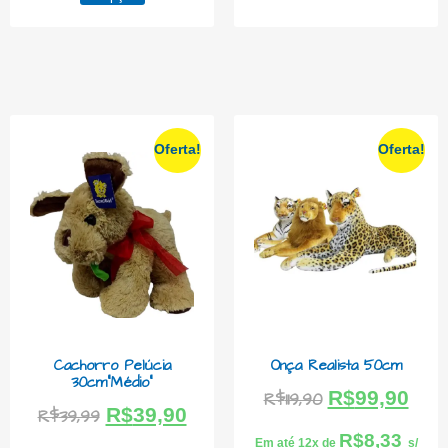
Oferta!
Oferta!
Cachorro Pelúcia
Onça Realista 50cm
30cm”Médio”
R$
99,90
R$
119,90
R$
39,90
R$
39,99
R$
8,33
Em até 12x de
s/