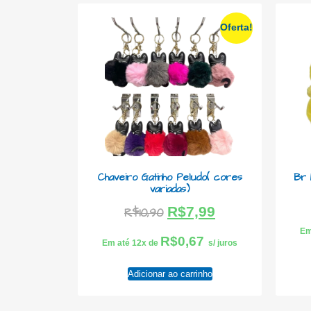
Oferta!
Chaveiro Gatinho Peludo( cores
Br 
variadas)
R$
7,99
R$
10,90
Em
R$
0,67
Em até 12x de
s/ juros
Adicionar ao carrinho