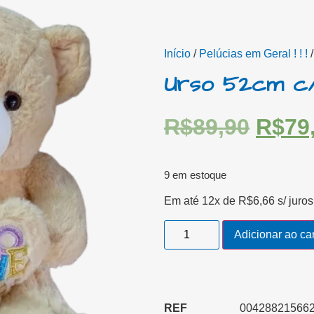
Início
/
Pelúcias em Geral ! ! !
/
Urso 52cm c
R$
89,90
R$
79
9 em estoque
Em até 12x de
R$
6,66
s/ juros
Adicionar ao ca
REF
004288215662