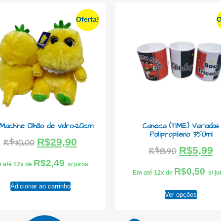
Oferta!
O
Machine Olhão de vidro-20cm
Caneca (TIME) Variadas
Polipropileno 350ml
R$
29,90
R$
30,00
R$
5,99
R$
8,90
R$
2,49
 até 12x de
s/ juros
R$
0,50
Em até 12x de
s/ j
Adicionar ao carrinho
Ver opções