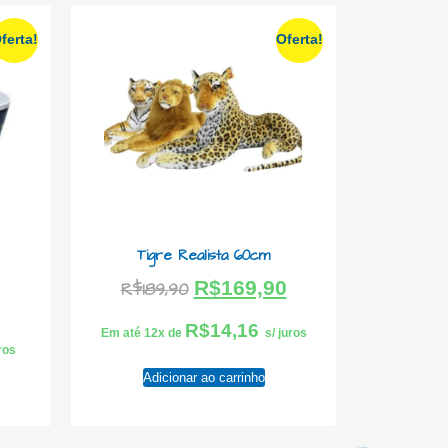
ferta!
Oferta!
Tigre Realista 60cm
R$
169,90
R$
189,90
R$
14,16
Em até 12x de
s/ juros
uros
Adicionar ao carrinho