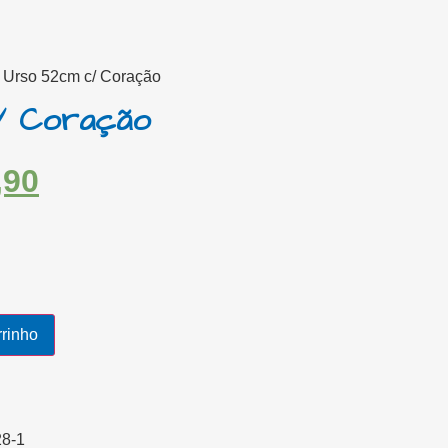
 Urso 52cm c/ Coração
/ Coração
,90
rrinho
8-1