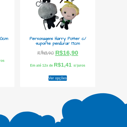
50cm
Personagens Harry Potter c/
suporte pendurar 17cm
R$
16,90
R$
18,90
uros
R$
1,41
Em até 12x de
s/ juros
Ver opções