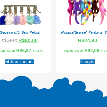
Chaveiro c/12 Bola Peluda
Macaco”Grande” Pendurar 
R$
80,00
R$
24,90
R$
129,90
R$
6,67
R$
2,08
 até 12x de
s/ juros
Em até 12x de
s/ j
Adicionar ao carrinho
Ver opções