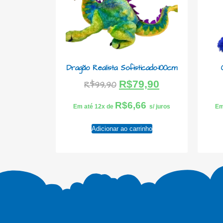
Dragão Realista Sofisticado-100cm
R$
79,90
R$
99,90
R$
6,66
Em até 12x de
s/ juros
Em
Adicionar ao carrinho