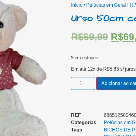
Início
/
Pelúcias em Geral ! ! !
/
Urso 50cm c
R$
69,99
R$
69
9 em estoque
Em até 12x de
R$
5,83
s/ juros
Adicionar ao ca
REF
686512500460
Categorias
Pelúcias em Ger
Tags
BICHOS DE P