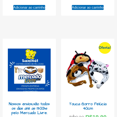
Adicionar ao carrinho
Adicionar ao carrinho
Oferta!
Nossos envios,são todos
Touca Gorro Pelúcia
os dias até as 13:00hs
40cm
pelo Mercado Livre.
R$
19,90