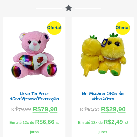
Oferta!
Oferta!
Urso Te Amo-
Br Machine Olhão de
40cm”Grande”Promoção
vidro-20cm
R$
79,90
R$
29,90
R$
79,99
R$
30,00
R$
6,66
R$
2,49
Em até 12x de
s/
Em até 12x de
s/
juros
juros