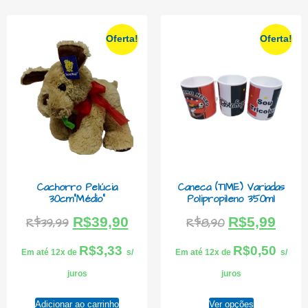
Oferta!
Oferta!
Cachorro Pelúcia
Caneca (TIME) Variadas
30cm”Médio”
Polipropileno 350ml
R$
39,90
R$
5,99
R$
39,99
R$
8,90
R$
3,33
R$
0,50
Em até 12x de
s/
Em até 12x de
s/
juros
juros
Adicionar ao carrinho
Ver opções