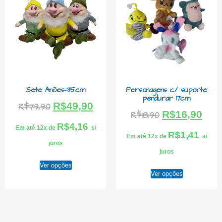
Sete Anões-35cm
Personagens c/ suporte
pendurar 17cm
R$
49,90
R$
79,90
R$
16,90
R$
18,90
R$
4,16
Em até 12x de
s/
R$
1,41
Em até 12x de
s/
juros
juros
Ver opções
Ver opções