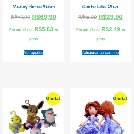
Mickey Herois-50cm
Coelho Lilás 25cm
R$
69,90
R$
29,90
R$
79,99
R$
32,90
R$
5,83
R$
2,49
Em até 12x de
s/
Em até 12x de
s/
juros
juros
Ver opções
Adicionar ao carrinho
Oferta!
Oferta!