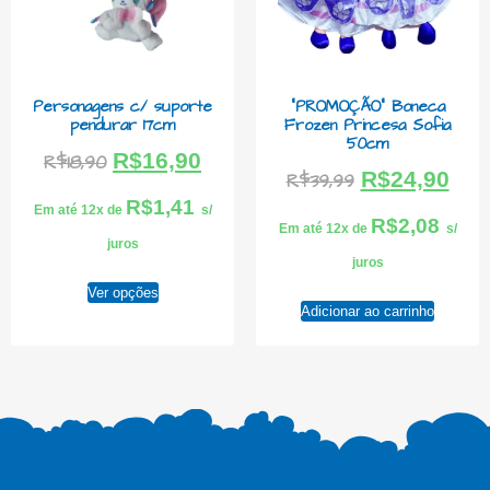
Personagens c/ suporte
“PROMOÇÃO” Boneca
pendurar 17cm
Frozen Princesa Sofia
50cm
R$
16,90
R$
18,90
R$
24,90
R$
39,99
R$
1,41
Em até 12x de
s/
R$
2,08
Em até 12x de
s/
juros
juros
Ver opções
Adicionar ao carrinho