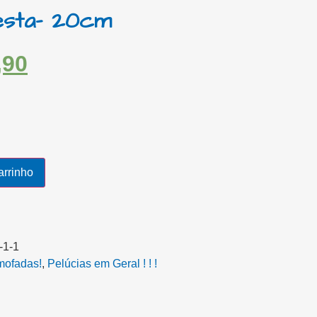
sta- 20cm
,90
arrinho
-1-1
mofadas!
,
Pelúcias em Geral ! ! !