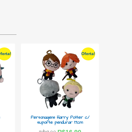
ferta!
Oferta!
e
Personagens Harry Potter c/
suporte pendurar 17cm
R$
16,90