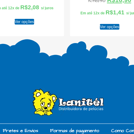
R$
18,90
R$
2,08
 até 12x de
s/ juros
R$
1,41
Em até 12x de
s/ j
Ver opções
Ver opções
Fretes e Envios
Formas de pagamento
Como Co