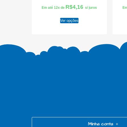
R$
4,16
Em até 12x de
s/ juros
Em
Ver opções
Minha conta