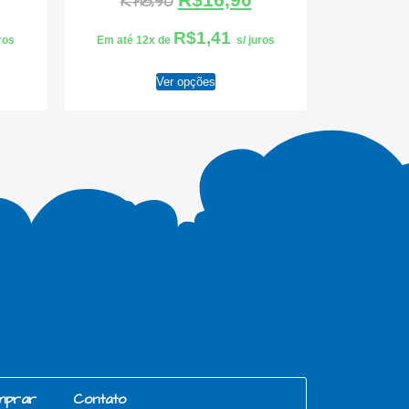
R$
18,90
R$
1,41
uros
Em até 12x de
s/ juros
Ver opções
mprar
Contato