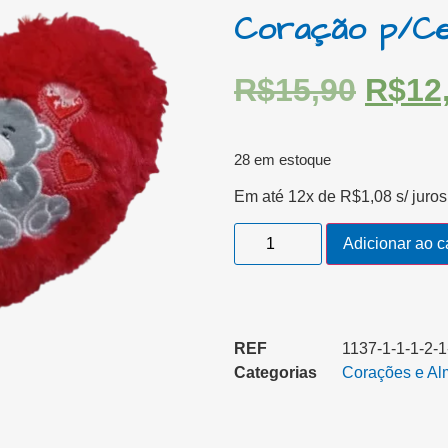
Coração p/Ce
R$
15,90
R$
12
28 em estoque
Em até 12x de
R$
1,08
s/ juros
Adicionar ao c
REF
1137-1-1-1-2-1
Categorias
Corações e Al