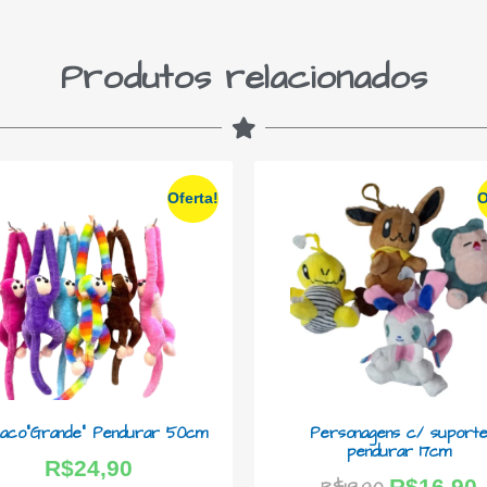
Produtos relacionados
Oferta!
O
aco”Grande” Pendurar 50cm
Personagens c/ suport
pendurar 17cm
R$
24,90
R$
16,90