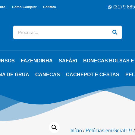
(31) 9 88
nto
Como Comprar
Contato
URSOS
FAZENDINHA
SAFÁRI
BONECAS BOLSAS E
NA DE GRUA
CANECAS
CACHEPOT E CESTAS
PEL
Início
/
Pelúcias em Geral ! ! !
/