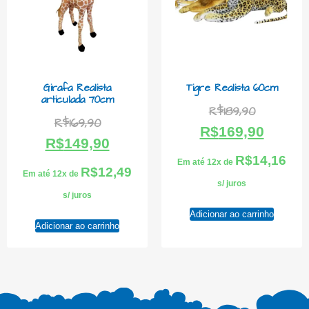
Girafa Realista
Tigre Realista 60cm
articulada 70cm
R$
189,90
R$
169,90
R$
169,90
R$
149,90
R$
14,16
Em até 12x de
R$
12,49
Em até 12x de
s/ juros
s/ juros
Adicionar ao carrinho
Adicionar ao carrinho