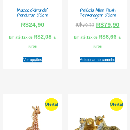
Macaco”Grande”
Pelúcia Alien Plush
Pendurar 50cm
Personagem 50cm
R$
24,90
R$
79,90
R$
79,99
R$
2,08
R$
6,66
Em até 12x de
s/
Em até 12x de
s/
juros
juros
Ver opções
Adicionar ao carrinho
Oferta!
Oferta!