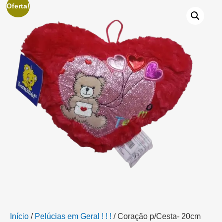
Oferta!
Início
/
Pelúcias em Geral ! ! !
/ Coração p/Cesta- 20cm