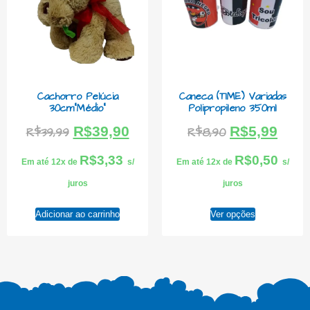
Cachorro Pelúcia
Caneca (TIME) Variadas
30cm”Médio”
Polipropileno 350ml
R$
39,90
R$
5,99
R$
39,99
R$
8,90
R$
3,33
R$
0,50
Em até 12x de
s/
Em até 12x de
s/
juros
juros
Adicionar ao carrinho
Ver opções