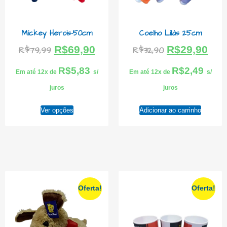
Mickey Herois-50cm
Coelho Lilás 25cm
R$
69,90
R$
29,90
R$
79,99
R$
32,90
R$
5,83
R$
2,49
Em até 12x de
s/
Em até 12x de
s/
juros
juros
Ver opções
Adicionar ao carrinho
Oferta!
Oferta!