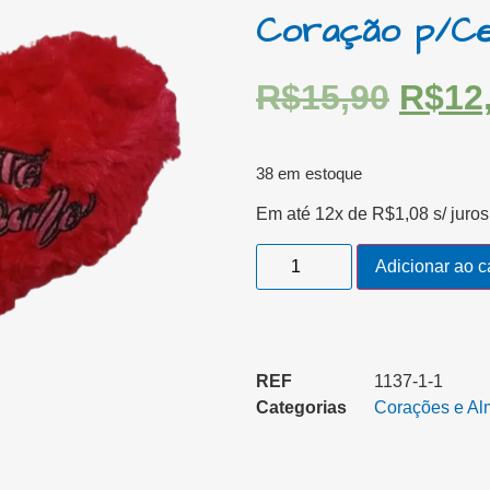
Coração p/Ce
R$
15,90
R$
12
38 em estoque
Em até 12x de
R$
1,08
s/ juros
Adicionar ao c
REF
1137-1-1
Categorias
Corações e Al