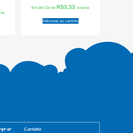
R$
3,33
Em até 12x de
s/ juros
uros
Adicionar ao carrinho
mprar
Contato