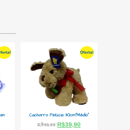
ferta!
Oferta!
en
Cachorro Pelúcia 30cm”Médio”
R$
39,90
R$
39,99