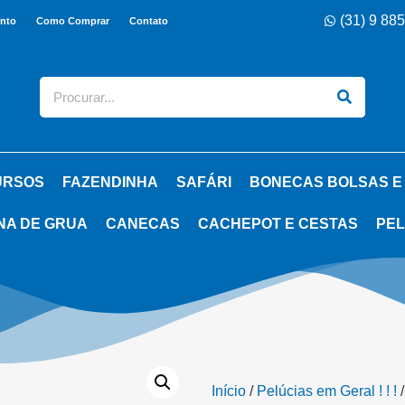
(31) 9 88
nto
Como Comprar
Contato
URSOS
FAZENDINHA
SAFÁRI
BONECAS BOLSAS E
NA DE GRUA
CANECAS
CACHEPOT E CESTAS
PEL
Início
/
Pelúcias em Geral ! ! !
/