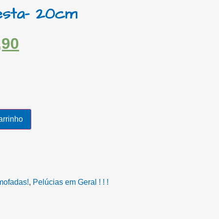
sta- 20cm
,90
arrinho
mofadas!
,
Pelúcias em Geral ! ! !