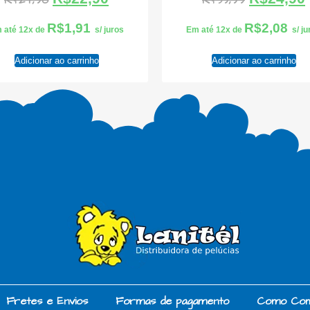
R$
24,90
R$
39,99
R$
1,91
R$
2,08
 até 12x de
s/ juros
Em até 12x de
s/ j
Adicionar ao carrinho
Adicionar ao carrinho
Fretes e Envios
Formas de pagamento
Como Co