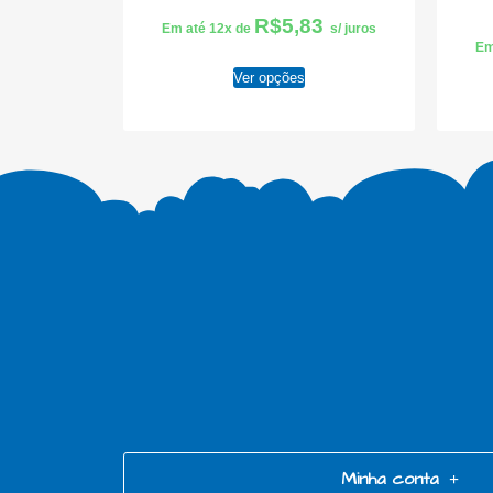
R$
5,83
Em até 12x de
s/ juros
Em
Ver opções
Minha conta