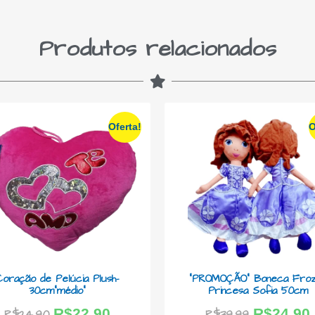
Produtos relacionados
Oferta!
O
Coração de Pelúcia Plush-
“PROMOÇÃO” Boneca Froz
30cm”médio”
Princesa Sofia 50cm
R$
22,90
R$
24,90