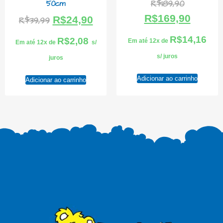
R$
189,90
50cm
R$
169,90
R$
24,90
R$
39,99
R$
14,16
R$
2,08
Em até 12x de
Em até 12x de
s/
s/ juros
juros
Adicionar ao carrinho
Adicionar ao carrinho