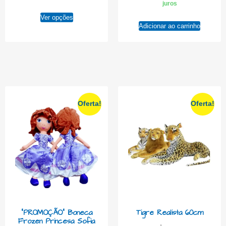
juros
Ver opções
Adicionar ao carrinho
Oferta!
Oferta!
“PROMOÇÃO” Boneca
Tigre Realista 60cm
Frozen Princesa Sofia