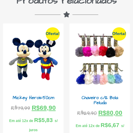
Produtos relacionados
Oferta!
Oferta!
Mickey Herois-50cm
Chaveiro c/12 Bola
Peluda
R$
69,90
R$
79,99
R$
80,00
R$
129,90
R$
5,83
Em até 12x de
s/
R$
6,67
Em até 12x de
s/
juros