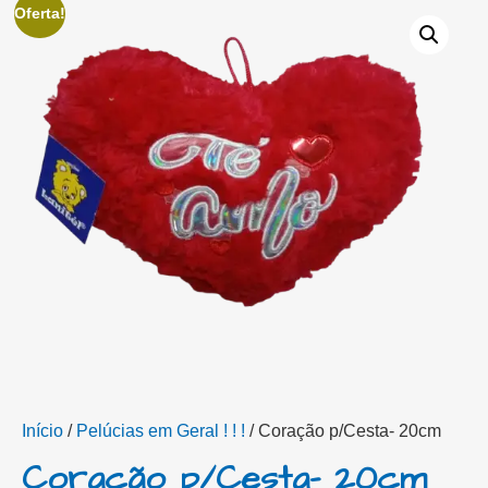
Oferta!
Início
/
Pelúcias em Geral ! ! !
/ Coração p/Cesta- 20cm
Coração p/Cesta- 20cm