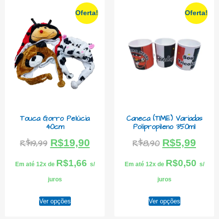
Oferta!
Oferta!
Touca Gorro Pelúcia
Caneca (TIME) Variadas
40cm
Polipropileno 350ml
R$
19,90
R$
5,99
R$
19,99
R$
8,90
R$
1,66
R$
0,50
Em até 12x de
s/
Em até 12x de
s/
juros
juros
Ver opções
Ver opções