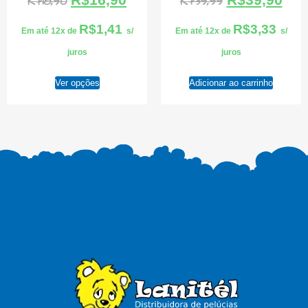
R$
18,90
R$
39,99
R$
1,41
R$
3,33
Em até 12x de
s/
Em até 12x de
s/
juros
juros
Ver opções
Adicionar ao carrinho