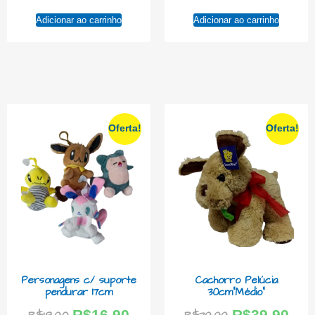
Adicionar ao carrinho
Adicionar ao carrinho
Oferta!
Oferta!
Personagens c/ suporte
Cachorro Pelúcia
pendurar 17cm
30cm”Médio”
R$
16,90
R$
39,90