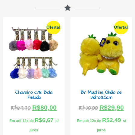
Oferta!
Oferta!
Chaveiro c/12 Bola
Br Machine Olhão de
Peluda
vidro-20cm
R$
80,00
R$
29,90
R$
129,90
R$
30,00
R$
6,67
R$
2,49
Em até 12x de
s/
Em até 12x de
s/
juros
juros