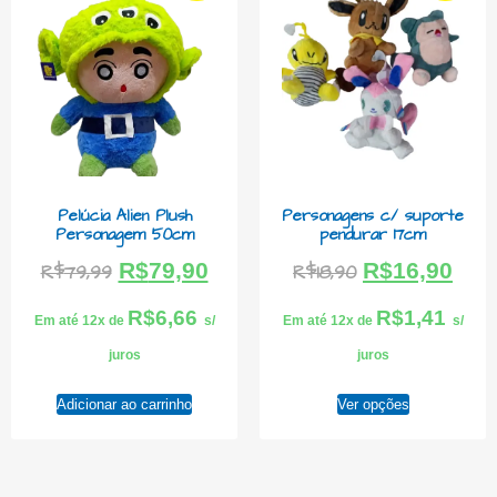
Pelúcia Alien Plush
Personagens c/ suporte
Personagem 50cm
pendurar 17cm
R$
79,90
R$
16,90
R$
79,99
R$
18,90
R$
6,66
R$
1,41
Em até 12x de
s/
Em até 12x de
s/
juros
juros
Adicionar ao carrinho
Ver opções