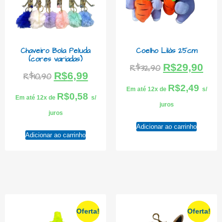
Chaveiro Bola Peluda
Coelho Lilás 25cm
(cores variadas)
R$
29,90
R$
32,90
R$
6,99
R$
10,90
R$
2,49
Em até 12x de
s/
R$
0,58
Em até 12x de
s/
juros
juros
Adicionar ao carrinho
Adicionar ao carrinho
Oferta!
Oferta!