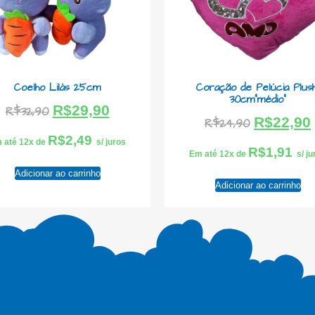
Coelho Lilás 25cm
Coração de Pelúcia Plush
30cm”médio”
R$
29,90
R$
32,90
R$
22,90
R$
24,90
R$
2,49
 até 12x de
s/ juros
R$
1,91
Em até 12x de
s/ j
Adicionar ao carrinho
Adicionar ao carrinho