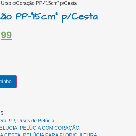
 Urso c/Coração PP-“15cm” p/Cesta
ão PP-“15cm” p/Cesta
,99
rrinho
45
al ! ! !
,
Ursos de Pelúcia
ELUCIA
,
PELÚCIA COM CORAÇÃO
,
A CESTA‎
,
PELÚCIA PARA FLORICULTURA
,