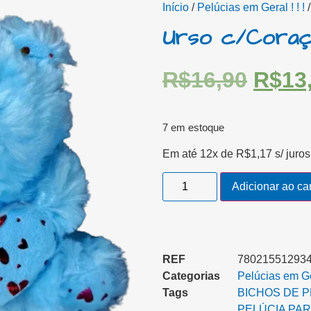
Início
/
Pelúcias em Geral ! ! !
/
Urso c/Coraç
R$
16,90
R$
13
7 em estoque
Em até 12x de
R$
1,17
s/ juros
Adicionar ao ca
REF
78021551293
Categorias
Pelúcias em Ger
Tags
BICHOS DE P
PELÚCIA PAR