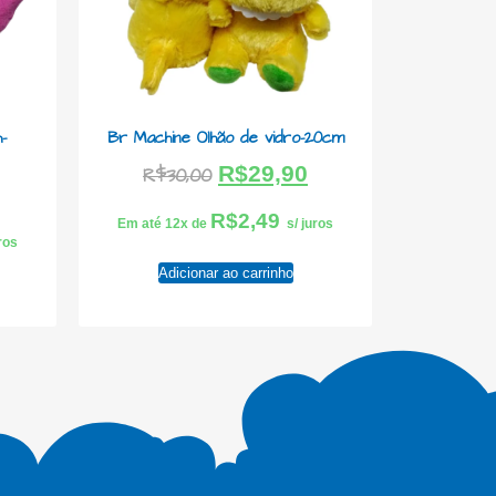
-
Br Machine Olhão de vidro-20cm
R$
29,90
R$
30,00
R$
2,49
Em até 12x de
s/ juros
uros
Adicionar ao carrinho