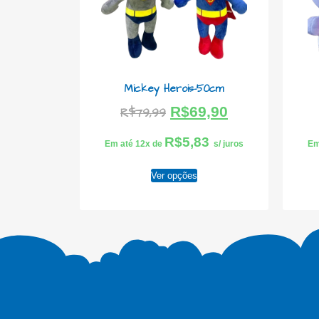
Mickey Herois-50cm
R$
69,90
R$
79,99
R$
5,83
Em até 12x de
s/ juros
Em
Ver opções