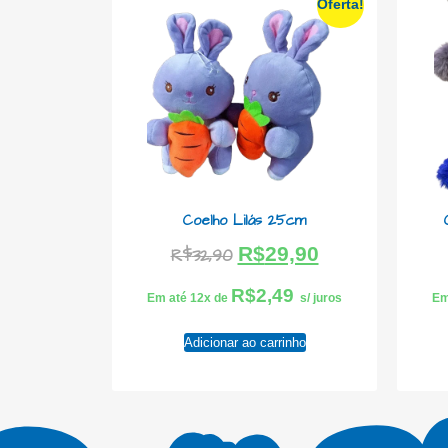
Oferta!
Coelho Lilás 25cm
R$
29,90
R$
32,90
R$
2,49
Em até 12x de
s/ juros
Em
Adicionar ao carrinho