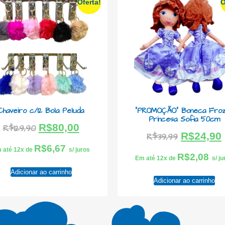
Oferta!
O
Chaveiro c/12 Bola Peluda
“PROMOÇÃO” Boneca Froz
Princesa Sofia 50cm
R$
80,00
R$
129,90
R$
24,90
R$
39,99
R$
6,67
 até 12x de
s/ juros
R$
2,08
Em até 12x de
s/ j
Adicionar ao carrinho
Adicionar ao carrinho