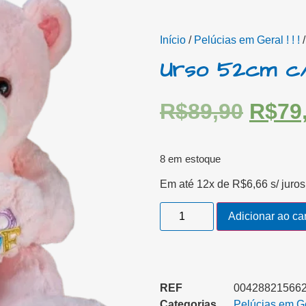
Início
/
Pelúcias em Geral ! ! !
/
Urso 52cm c
R$
89,90
R$
79
8 em estoque
Em até 12x de
R$
6,66
s/ juros
Adicionar ao ca
REF
004288215662
Categorias
Pelúcias em Ger