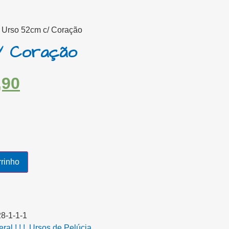
 Urso 52cm c/ Coração
/ Coração
,90
rrinho
8-1-1-1
al ! ! !
,
Ursos de Pelúcia