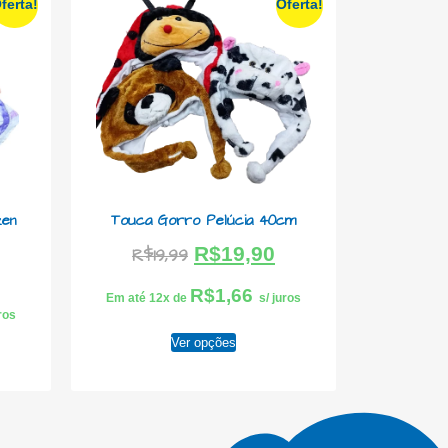
ferta!
Oferta!
en
Touca Gorro Pelúcia 40cm
R$
19,90
R$
19,99
R$
1,66
Em até 12x de
s/ juros
uros
Ver opções