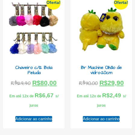
Oferta!
Oferta!
Chaveiro c/12 Bola
Br Machine Olhão de
Peluda
vidro-20cm
R$
80,00
R$
29,90
R$
129,90
R$
30,00
R$
6,67
R$
2,49
Em até 12x de
s/
Em até 12x de
s/
juros
juros
Adicionar ao carrinho
Adicionar ao carrinho