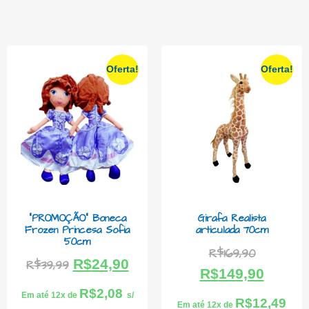
Oferta!
Oferta!
“PROMOÇÃO” Boneca
Girafa Realista
Frozen Princesa Sofia
articulada 70cm
50cm
R$
169,90
R$
24,90
R$
39,99
R$
149,90
R$
2,08
Em até 12x de
s/
R$
12,49
Em até 12x de