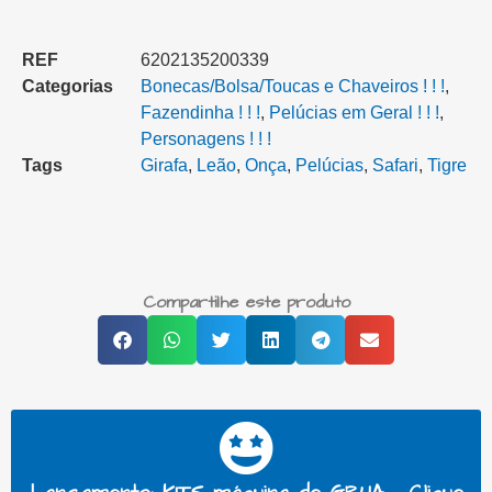
REF
6202135200339
Categorias
Bonecas/Bolsa/Toucas e Chaveiros ! ! !
,
Fazendinha ! ! !
,
Pelúcias em Geral ! ! !
,
Personagens ! ! !
Tags
Girafa
,
Leão
,
Onça
,
Pelúcias
,
Safari
,
Tigre
Compartilhe este produto