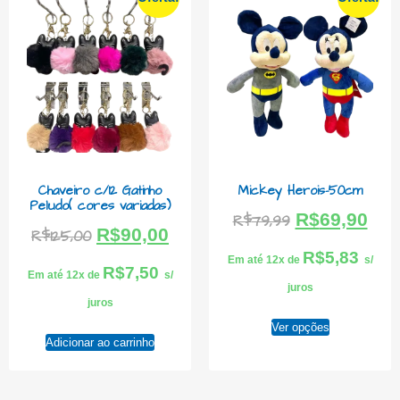
Chaveiro c/12 Gatinho
Mickey Herois-50cm
Peludo( cores variadas)
R$
69,90
R$
79,99
R$
90,00
R$
125,00
R$
5,83
Em até 12x de
s/
R$
7,50
Em até 12x de
s/
juros
juros
Ver opções
Adicionar ao carrinho