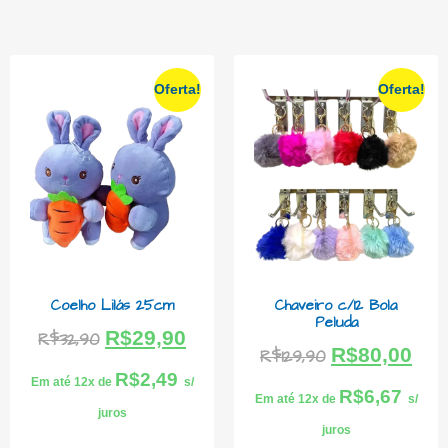
Oferta!
Oferta!
Coelho Lilás 25cm
Chaveiro c/12 Bola
Peluda
R$
29,90
R$
32,90
R$
80,00
R$
129,90
R$
2,49
Em até 12x de
s/
R$
6,67
Em até 12x de
s/
juros
juros