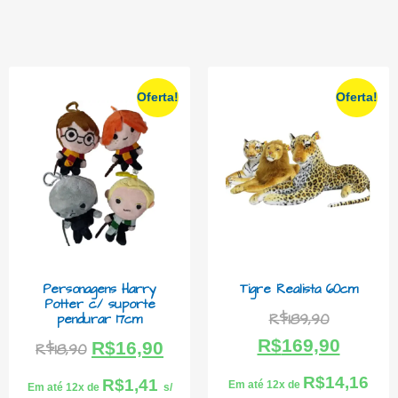
Oferta!
Oferta!
Personagens Harry
Tigre Realista 60cm
Potter c/ suporte
R$
189,90
pendurar 17cm
R$
169,90
R$
16,90
R$
18,90
R$
14,16
R$
1,41
Em até 12x de
Em até 12x de
s/