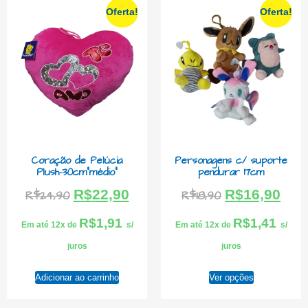
Oferta!
Oferta!
Coração de Pelúcia
Personagens c/ suporte
Plush-30cm”médio”
pendurar 17cm
R$
22,90
R$
16,90
R$
24,90
R$
18,90
R$
1,91
R$
1,41
Em até 12x de
s/
Em até 12x de
s/
juros
juros
Adicionar ao carrinho
Ver opções