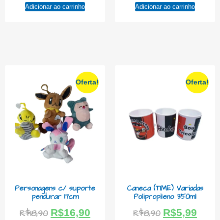
Adicionar ao carrinho
Adicionar ao carrinho
Oferta!
Oferta!
Personagens c/ suporte
Caneca (TIME) Variadas
pendurar 17cm
Polipropileno 350ml
R$
16,90
R$
5,99
R$
18,90
R$
8,90