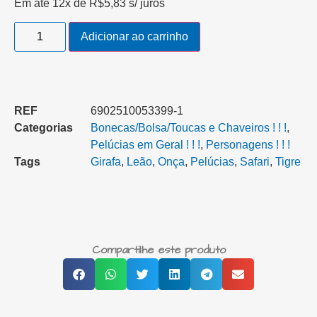
Em até 12x de
R$
5,83
s/ juros
Adicionar ao carrinho
REF
6902510053399-1
Categorias
Bonecas/Bolsa/Toucas e Chaveiros ! ! !
,
Pelúcias em Geral ! ! !
,
Personagens ! ! !
Tags
Girafa
,
Leão
,
Onça
,
Pelúcias
,
Safari
,
Tigre
Compartilhe este produto