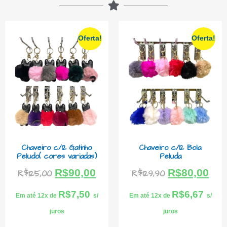
Oferta!
Oferta!
Chaveiro c/12 Gatinho
Chaveiro c/12 Bola
Peludo( cores variadas)
Peluda
R$
90,00
R$
80,00
R$
125,00
R$
129,90
R$
7,50
R$
6,67
Em até 12x de
s/
Em até 12x de
s/
juros
juros