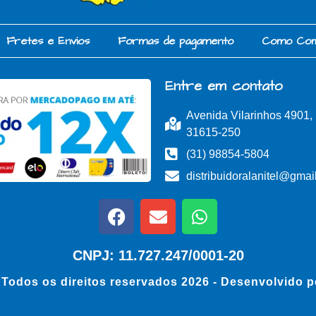
Fretes e Envios
Formas de pagamento
Como Co
Entre em contato
Avenida Vilarinhos 4901
31615-250
(31) 98854-5804
distribuidoralanitel@gmai
CNPJ: 11.727.247/0001-20
- Todos os direitos reservados 2026 - Desenvolvido 