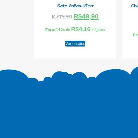
Sete Anões-35cm
Cha
R$
49,90
R$
79,90
R$
4,16
Em até 12x de
s/ juros
Em
Ver opções