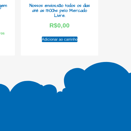
agem
Nossos envios,são todos os dias
até as 13:00hs pelo Mercado
Livre.
R$
0,00
uros
Adicionar ao carrinho