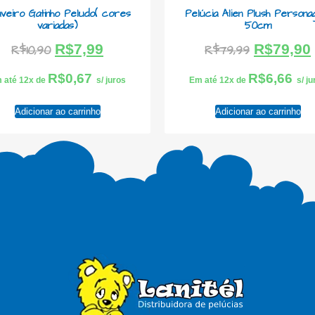
veiro Gatinho Peludo( cores
Pelúcia Alien Plush Person
variadas)
50cm
R$
7,99
R$
79,90
R$
10,90
R$
79,99
R$
0,67
R$
6,66
 até 12x de
s/ juros
Em até 12x de
s/ j
Adicionar ao carrinho
Adicionar ao carrinho