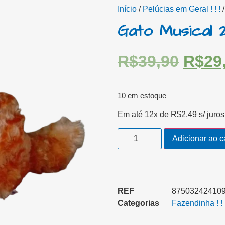
Início
/
Pelúcias em Geral ! ! !
/
Gato Musical
R$
39,90
R$
29
10 em estoque
Em até 12x de
R$
2,49
s/ juros
Adicionar ao c
REF
8750324241093
Categorias
Fazendinha ! ! 