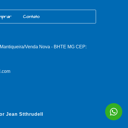
mprar
Contato
, Mantiqueira/Venda Nova - BHTE MG CEP:
l.com
por
Jean Stthrudell