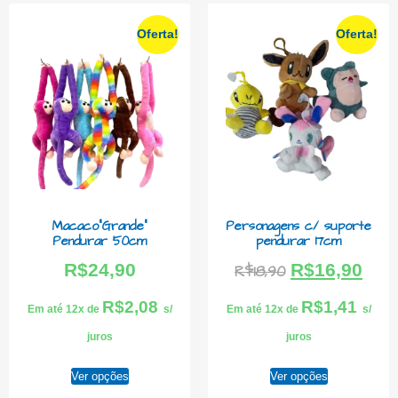
Oferta!
Oferta!
Macaco”Grande”
Personagens c/ suporte
Pendurar 50cm
pendurar 17cm
R$
24,90
R$
16,90
R$
18,90
R$
2,08
R$
1,41
Em até 12x de
s/
Em até 12x de
s/
juros
juros
Ver opções
Ver opções