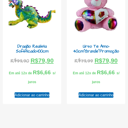
Dragão Realista
Urso Te Amo-
Sofisticado-100cm
40cm”Grande”Promoção
R$
79,90
R$
79,90
R$
99,90
R$
79,99
R$
6,66
R$
6,66
Em até 12x de
s/
Em até 12x de
s/
juros
juros
Adicionar ao carrinho
Adicionar ao carrinho