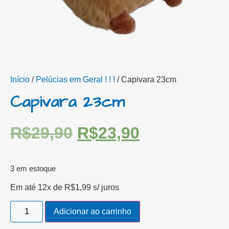
Início
/
Pelúcias em Geral ! ! !
/ Capivara 23cm
Capivara 23cm
R$
29,90
R$
23,90
3 em estoque
Em até 12x de
R$
1,99
s/ juros
Adicionar ao carrinho