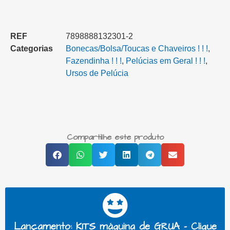
REF
7898888132301-2
Categorias
Bonecas/Bolsa/Toucas e Chaveiros ! ! !
,
Fazendinha ! ! !
,
Pelúcias em Geral ! ! !
,
Ursos de Pelúcia
Compartilhe este produto
Lançamento: KITS máquina de GRUA - Clique