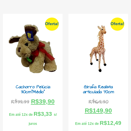
Oferta!
Oferta!
Cachorro Pelúcia
Girafa Realista
30cm”Médio”
articulada 70cm
R$
39,90
R$
39,99
R$
169,90
R$
149,90
R$
3,33
Em até 12x de
s/
R$
12,49
juros
Em até 12x de