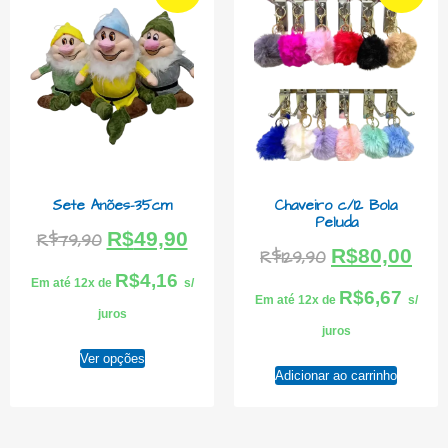
Sete Anões-35cm
Chaveiro c/12 Bola
Peluda
R$
49,90
R$
79,90
R$
80,00
R$
129,90
R$
4,16
Em até 12x de
s/
R$
6,67
Em até 12x de
s/
juros
juros
Ver opções
Adicionar ao carrinho