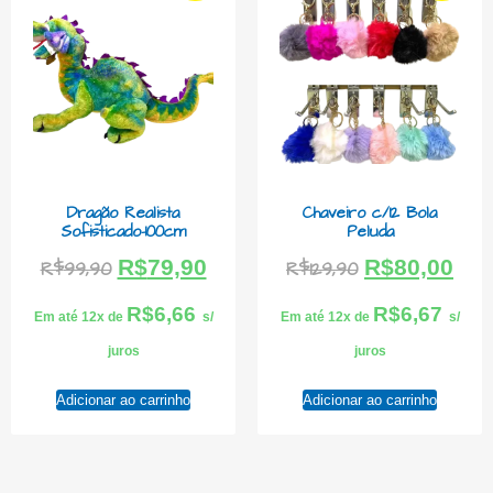
Dragão Realista
Chaveiro c/12 Bola
Sofisticado-100cm
Peluda
R$
79,90
R$
80,00
R$
99,90
R$
129,90
R$
6,66
R$
6,67
Em até 12x de
s/
Em até 12x de
s/
juros
juros
Adicionar ao carrinho
Adicionar ao carrinho