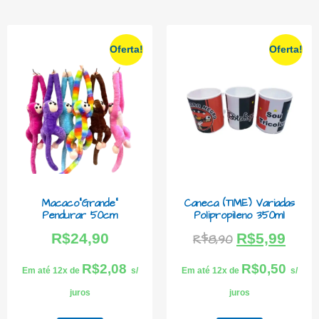
Oferta!
Oferta!
Macaco”Grande”
Caneca (TIME) Variadas
Pendurar 50cm
Polipropileno 350ml
R$
24,90
R$
5,99
R$
8,90
R$
2,08
R$
0,50
Em até 12x de
s/
Em até 12x de
s/
juros
juros